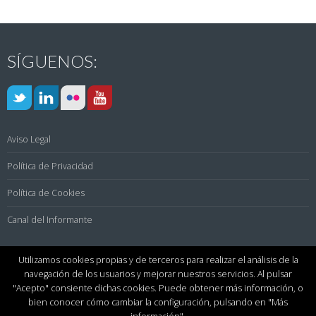
SÍGUENOS:
Aviso Legal
Política de Privacidad
Política de Cookies
Canal del Informante
Utilizamos cookies propias y de terceros para realizar el análisis de la
navegación de los usuarios y mejorar nuestros servicios. Al pulsar
"Acepto" consiente dichas cookies. Puede obtener más información, o
bien conocer cómo cambiar la configuración, pulsando en "Más
TEMA DE WORDPRESS GRATUITO
|
ACCESSPRESS LITE