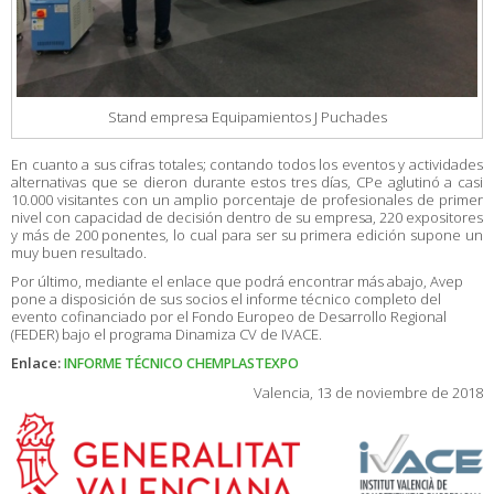
Stand empresa Equipamientos J Puchades
En cuanto a sus cifras totales; contando todos los eventos y actividades
alternativas que se dieron durante estos tres días, CPe aglutinó a casi
10.000 visitantes con un amplio porcentaje de profesionales de primer
nivel con capacidad de decisión dentro de su empresa, 220 expositores
y más de 200 ponentes, lo cual para ser su primera edición supone un
muy buen resultado.
Por último, mediante el enlace que podrá encontrar más abajo, Avep
pone a disposición de sus socios el informe técnico completo del
evento cofinanciado por el Fondo Europeo de Desarrollo Regional
(FEDER) bajo el programa Dinamiza CV de IVACE.
Enlace:
INFORME TÉCNICO CHEMPLASTEXPO
Valencia, 13 de noviembre de 2018