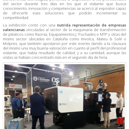
del sector durante tres días en los que el visitante que busca
conocimiento, innovación y competencias se acercó al expositor capaz
de ofrecerle esas soluciones que podrán incrementar su
competitividad.
La exhibición contó con una
nutrida representación de empresas
valencianas
vinculadas al sector de la maquinaria de transformación
de plásticos como Raorsa, Equipamientos J. Puchades o MTP y otras del
mismo sector ubicadas en Cataluña como Imvolca, Mateu & Solé o
Molprex, que también apostaron por este evento dando a la clausura
del mismo una muy buena valoración en cuanto al perfil del profesional
visitante, que había resultado de calidad, y a su cantidad, aunque las
visitas se habían concentrado más en el segundo día de feria.